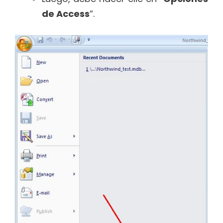
de Access
“.