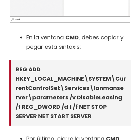
En la ventana
CMD
, debes copiar y
pegar esta sintaxis:
REG ADD
HKEY_LOCAL_MACHINE\SYSTEM\Cur
rentControlSet\Services\lanmanse
rver\parameters /v DisableLeasing
/t REG_DWORD /d 1 /f NET STOP
SERVER NET START SERVER
Por último, cierre la ventana
CMD
.